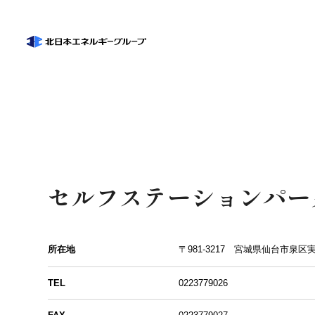
北日
車をメンテ
個人のお客様
法人のお客様
北日本エネルギーについて
採用情報
お近くの店舗
私た
北日
車検・点検
働く
カーコーティン
札幌西岡店
セルフステーションパー
オイル交換
代表メッ
〒059-1303 北海道札幌市
タイヤ交換
00-0000-0000
クイック板金
00-0000-0000
所在地
〒981-3217 宮城県仙台市泉区
陸上直売
TEL
0223779026
灯油、軽油
グループ
他の店舗を検索する