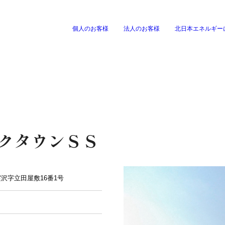
個人のお客様
法人のお客様
北日本エネルギー
本エネルギーとは
新卒
ナンスする
車を買う・売る・借りる
もし
ちの事業と職種
中途
本エネルギーで働く社員たち
お知
車を買う
損害保
環境とキャリア支援
動画
グ・洗車
車を売る
クタウンＳＳ
車を借りる
セージ
会社概要
環境
手稲区曙4条3丁目18-20
実沢字立田屋敷16番1号
部門
海上
、重油を、幅広いお取引先へ配送を行っております。
自社
企業一覧
発電事業
よく