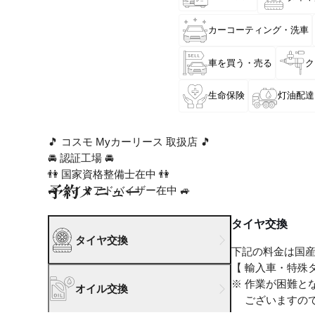
カーコーティング・洗車
車を買う・売る
ク
生命保険
灯油配達
🎵 コスモ Myカーリース 取扱店 🎵
🚘 認証工場 🚘
👫 国家資格整備士在中 👫
予約メニュー
🚙 タイヤアドバイザー在中 🚙
タイヤ交換
タイヤ交換
下記の料金は国
【 輸入車・特殊
※ 作業が困難と
オイル交換
ございますので