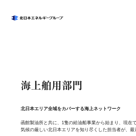
北日
車をメンテ
個人のお客様
法人のお客様
北日本エネルギーについて
採用情報
お近くの店舗
私た
北日
車検・点検
働く
カーコーティン
札幌西岡店
海上舶用部門
オイル交換
代表メッ
〒059-1303 北海道札幌市
タイヤ交換
00-0000-0000
クイック板金
00-0000-0000
北日本エリア全域をカバーする海上ネットワーク
陸上直売
函館製油所と共に、1隻の給油船事業から始まり、現在
灯油、軽油
グループ
気候の厳しい北日本エリアを知り尽くした担当者が、最
他の店舗を検索する