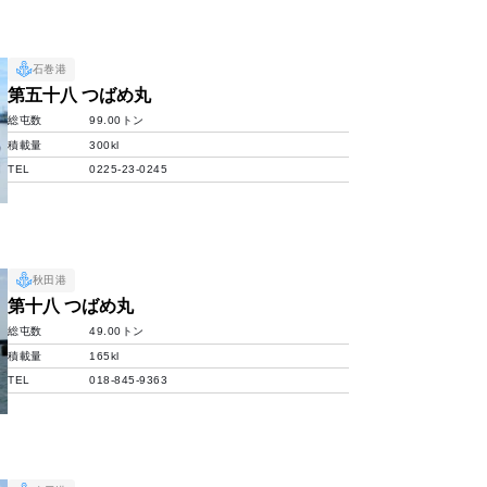
石巻港
第五十八 つばめ丸
総屯数
99.00トン
積載量
300kl
TEL
0225-23-0245
秋田港
第十八 つばめ丸
総屯数
49.00トン
積載量
165kl
TEL
018-845-9363