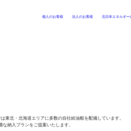
個人のお客様
法人のお客様
北日本エネルギー
本エネルギーとは
新卒
ナンスする
車を買う・売る・借りる
もし
ちの事業と職種
中途
本エネルギーで働く社員たち
お知
車を買う
損害保
環境とキャリア支援
動画
グ・洗車
車を売る
車を借りる
セージ
会社概要
環境
手稲区曙4条3丁目18-20
部門
海上
では東北・北海道エリアに多数の自社給油船を配備しています。
、重油を、幅広いお取引先へ配送を行っております。
自社
企業一覧
発電事業
よく
適な納入プランをご提案いたします。