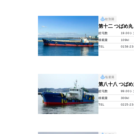
紋別港
第十二 つばめ丸
総屯数
19.00ト
積載量
109kl
TEL
0158-23
塩釜港
第八十八 つばめ
総屯数
99.00ト
積載量
300kl
TEL
0225-23