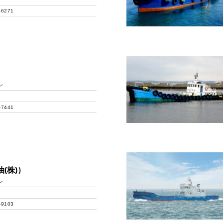
-6271
ン
-7441
(株)）
ン
-9103