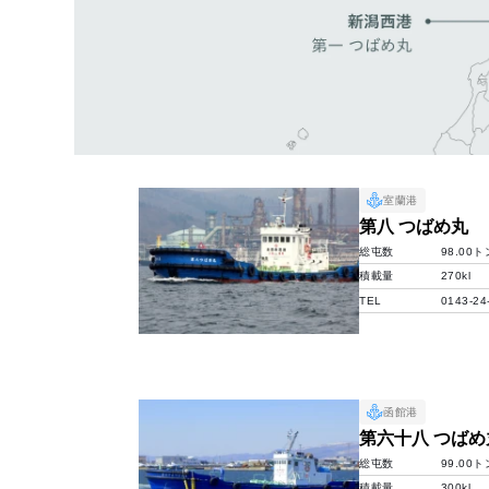
室蘭港
第八 つばめ丸
総屯数
98.00ト
積載量
270kl
TEL
0143-24
函館港
第六十八 つばめ
総屯数
99.00ト
積載量
300kl