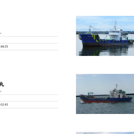
ン
-9825
丸
ン
-0245