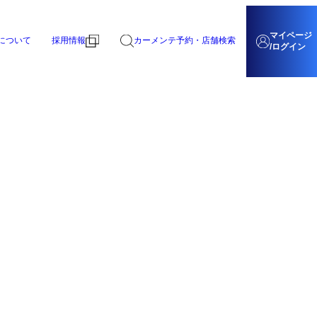
マイページ
について
採用情報
カーメンテ予約・店舗検索
/ログイン
募集要項
もの時に備える
暮らし
募集要項
らせ一覧
険・生命保険
灯油
一覧
きたでん
店舗詳細を見る
への取り組み
営業所・事業所一覧
この店舗で予約する
舶用部門
のバージ船で、各港で様々な船舶に燃料と潤滑油を提供しています。
あるご質問
新着情報・お知らせ