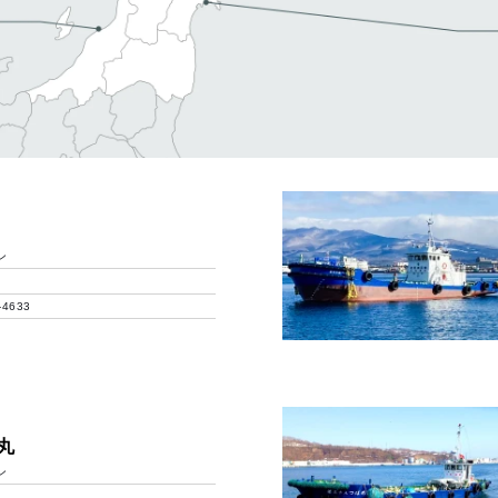
ン
-4633
丸
ン