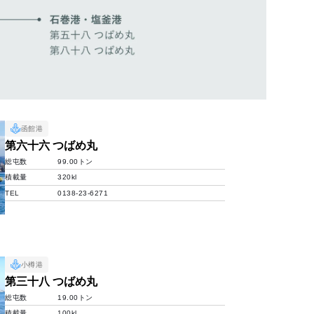
函館港
第六十六 つばめ丸
総屯数
99.00トン
積載量
320kl
TEL
0138-23-6271
小樽港
第三十八 つばめ丸
総屯数
19.00トン
積載量
100kl