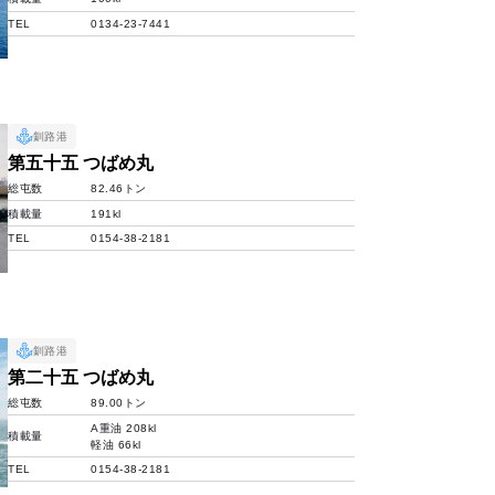
TEL
0134-23-7441
釧路港
第五十五 つばめ丸
総屯数
82.46トン
積載量
191kl
TEL
0154-38-2181
釧路港
第二十五 つばめ丸
総屯数
89.00トン
A重油 208kl
積載量
軽油 66kl
TEL
0154-38-2181