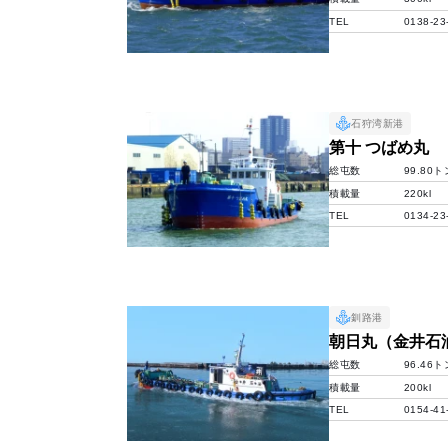
TEL
0138-23
石狩湾新港
第十 つばめ丸
総屯数
99.80ト
積載量
220kl
TEL
0134-23
釧路港
朝日丸（金井石油
総屯数
96.46ト
積載量
200kl
TEL
0154-41