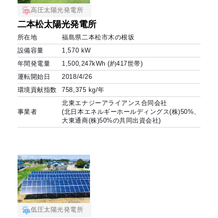
高圧太陽光発電所
二本松太陽光発電所
所在地
福島県二本松市木の根坂
設備容量
1,570 kW
年間発電量
1,500,247kWh (約417世帯)
運転開始日
2018/4/26
環境貢献指数
758,375 kg/年
北東エナジーアライアンス合同会社
事業者
(北日本エネルギーホールディングス(株)50%、
大東通商(株)50%の共同出資会社)
低圧太陽光発電所